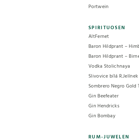
Portwein
SPIRITUOSEN
AltFernet
Baron Hildprant – Him
Baron Hildprant – Birn
Vodka Stolichnaya
Slivovice bílá R.Jelínek
Sombrero Negro Gold 
Gin Beefeater
Gin Hendricks
Gin Bombay
RUM-JUWELEN