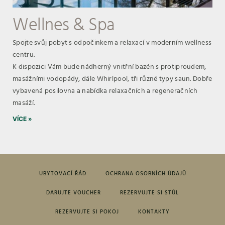
Wellnes & Spa
Spojte svůj pobyt s odpočinkem a relaxací v moderním wellness
centru.
K dispozici Vám bude nádherný vnitřní bazén s protiproudem,
masážními vodopády, dále Whirlpool, tři různé typy saun. Dobře
vybavená posilovna a nabídka relaxačních a regeneračních
masáží.
VÍCE »
UBYTOVACÍ ŘÁD
OCHRANA OSOBNÍCH ÚDAJŮ
DARUJTE VOUCHER
REZERVUJTE SI STŮL
REZERVUJTE SI POKOJ
KONTAKTY