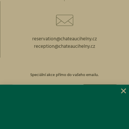
reservation@chateaucihelny.cz
reception@chateaucihelny.cz
Speciální akce přímo do vašeho emailu.
PŘIHLÁST
facebook
Instagram