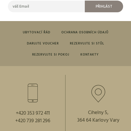
PŘIHLÁST
UBYTOVACÍ ŘÁD
OCHRANA OSOBNÍCH ÚDAJŮ
DARUJTE VOUCHER
REZERVUJTE SI STŮL
REZERVUJTE SI POKOJ
KONTAKTY
Cihelny 5,
+420 353 972 411
364 64 Karlovy Vary
+420 739 281 296