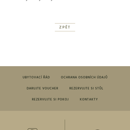
ZPĚT
UBYTOVACÍ ŘÁD
OCHRANA OSOBNÍCH ÚDAJŮ
DARUJTE VOUCHER
REZERVUJTE SI STŮL
REZERVUJTE SI POKOJ
KONTAKTY